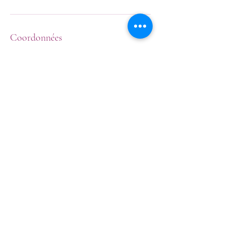
Coordonnées
Rue de Fexhe-Slins 11, Oupeye, Belgique
chizen@proximus.be
Chi Zen -
Teresa Vella
​Quartier Sainte-Walburge
0493/137.305
Formulaire d'abonnement