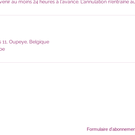
enir au moins 24 heures à l'avance. L'annulation n'entraîne au
s 11, Oupeye, Belgique
be
Formulaire d'abonnemen