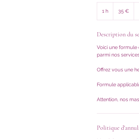
35
euros
1 h
1
35 €
Description du se
Voici une formule
parmi nos services
Offrez vous une he
Formule applicable
Attention, nos ma
Politique d'annul